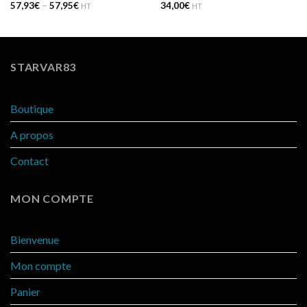
57,93
€
–
57,95
€
34,00
€
HT
HT
STARVAR83
Boutique
A propos
Contact
MON COMPTE
Bienvenue
Mon compte
Panier