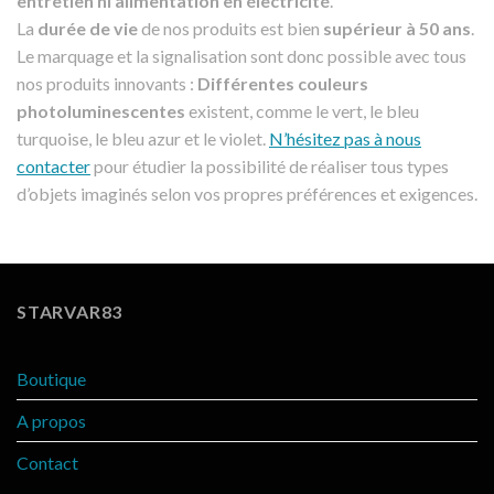
entretien ni alimentation en électricité
.
La
durée de vie
de nos produits est bien
supérieur à 50 ans
.
Le marquage et la signalisation sont donc possible avec tous
nos produits innovants :
Différentes couleurs
photoluminescentes
existent, comme le vert, le bleu
turquoise, le bleu azur et le violet.
N’hésitez pas à nous
contacter
pour étudier la possibilité de réaliser tous types
d’objets imaginés selon vos propres préférences et exigences.
STARVAR83
Boutique
A propos
Contact