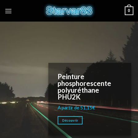
Skip
0
to
content
Peinture
phosphorescente
polyuréthane
PHU2K
A partir de 51,15
€
Découvrir