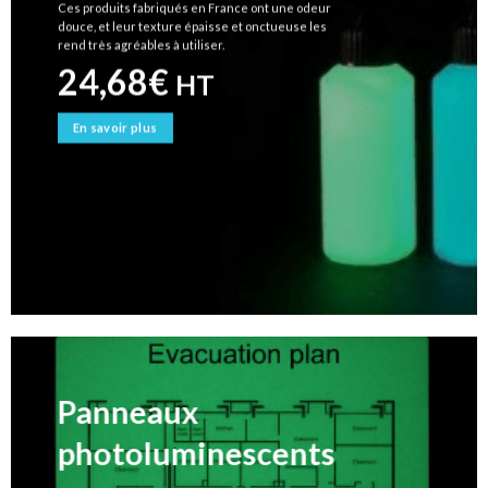
Ces produits fabriqués en France ont une odeur
douce, et leur texture épaisse et onctueuse les
rend très agréables à utiliser.
24,68
€
HT
En savoir plus
Panneaux
photoluminescents