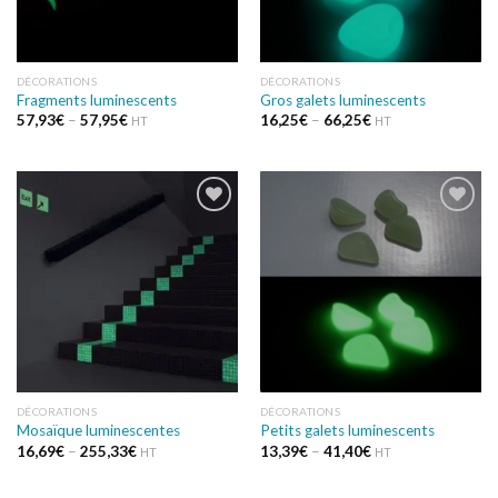
DÉCORATIONS
DÉCORATIONS
Fragments luminescents
Gros galets luminescents
57,93
€
–
57,95
€
16,25
€
–
66,25
€
HT
HT
Ajouter
Ajouter
à la
à la
wishlist
wishlist
DÉCORATIONS
DÉCORATIONS
Mosaïque luminescentes
Petits galets luminescents
16,69
€
–
255,33
€
13,39
€
–
41,40
€
HT
HT