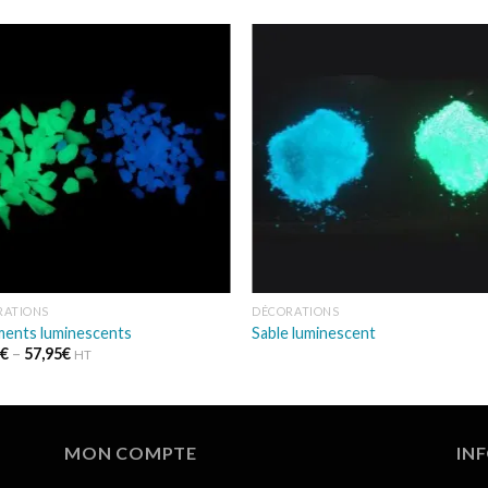
Ajouter
Ajou
à la
à l
wishlist
wishl
RATIONS
DÉCORATIONS
ments luminescents
Sable luminescent
3
€
–
57,95
€
HT
MON COMPTE
IN