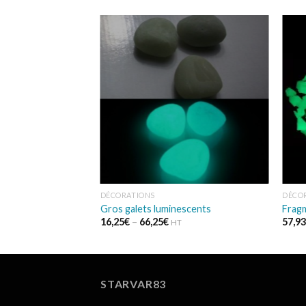
Ajouter
Ajouter
à la
à la
wishlist
wishlist
DÉCORATIONS
DÉCO
Gros galets luminescents
Frag
16,25
€
–
66,25
€
57,9
HT
STARVAR83