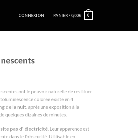
0
CONNEXION
PANIER /
0,00
€
minescents
scentes ont le pouvoir naturelle de restituer
hotoluminescence colorée existe en 4
ng de la nuit
, après une exposition à la
e de quelques dizaines de minutes.
ite pas d’ électricité
. Leur apparence est
nte dans le l’obscurité. Utilisable en