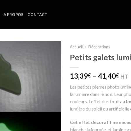
A PROPOS
CONTACT
Accueil
/
Décorations
Petits galets lu
Ajouter
à la
wishlist
13,39
–
41,40
€
€
HT
Les petites pierres photolumine
la lumière dans le noir. Leur p
couleurs. L’effet dur
tout au lo
lumière du soleil ou artificiell
Cet effet décoratif ne nécess
blanche la journée, et luminesce