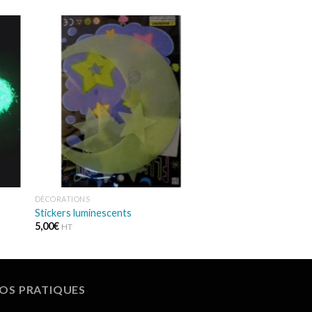
ter
Ajouter
a
à la
ist
wishlist
DÉCORATIONS
Stickers luminescents
5,00
€
HT
FOS PRATIQUES