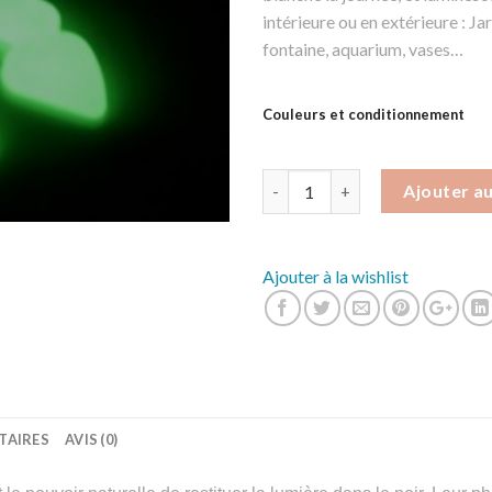
intérieure ou en extérieure : Ja
fontaine, aquarium, vases…
Couleurs et conditionnement
Quantité
Ajouter au
Ajouter à la wishlist
TAIRES
AVIS (0)