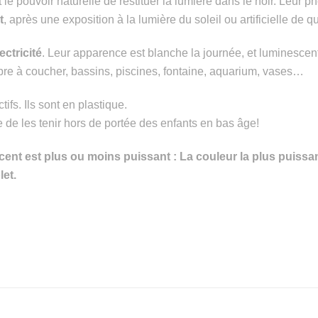
le pouvoir naturelle de restituer la lumière dans le noir. Leur 
t
, après une exposition à la lumière du soleil ou artificielle de
ectricité
.
Leur apparence est blanche la journée, et luminescent
mbre à coucher, bassins, piscines, fontaine, aquarium, vases…
ifs. Ils sont en plastique.
ite de les tenir hors de portée des enfants en bas âge!
cent est plus ou moins puissant : La couleur la plus puissant
let.