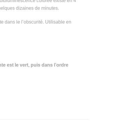
photoluminescence colorée existe en 4
 quelques dizaines de minutes.
e dans le l’obscurité.
Utilisable en
e est le vert, puis dans l’ordre