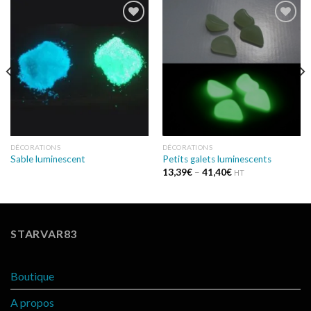
Ajouter
Ajouter
à la
à la
wishlist
wishlist
DÉCORATIONS
DÉCORATIONS
Sable luminescent
Petits galets luminescents
13,39
€
–
41,40
€
HT
STARVAR83
Boutique
A propos