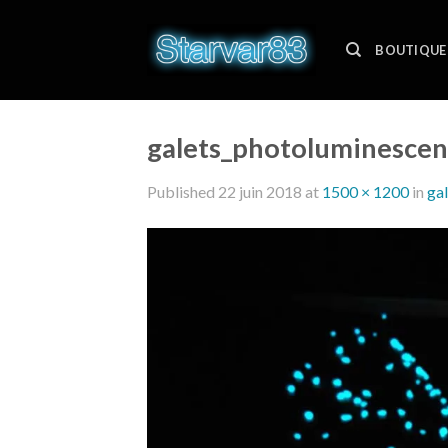
Skip
to
BOUTIQUE
content
galets_photoluminescen
Published
22 juin 2018
at
1500 × 1200
in
ga