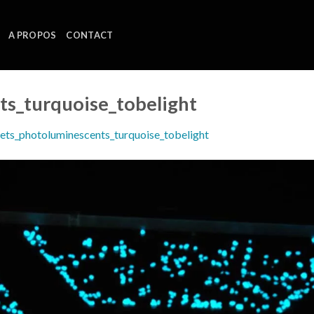
A PROPOS
CONTACT
ts_turquoise_tobelight
lets_photoluminescents_turquoise_tobelight