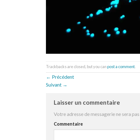
Trackbacks are closed, but you can
post a comment
.
←
Précédent
Suivant
→
Laisser un commentaire
Votre adresse de messagerie ne sera pas 
Commentaire